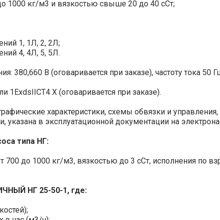
2
о 1000 кг/м3 и вязкостью свыше 20 до 40 сСт;
+40…+100
2,8
30 (22)
2
-40…+40
65-140
+40…+100
ния 6,0 МПа (60 кг/см2)
2
ий 1, 1Л, 2, 2Л;
ий 4, 4Л, 5, 5Л.
-40…+40
мерения 6,0 МПа (60 кг/см2)
1
30
-40…+40
 380,660 В (оговаривается при заказе), частоту тока 50 Гц
3,2
и давления на избыточное давление 6,0 МПа (60 кг/см2)
1
 1ЕхdsIIСТ4 Х (оговаривается при заказе).
41 (30)
ерения 0,16 Мпа (1,6 кг/см2)
1
афические характеристики, схемы обвязки и управления,
и, указана в эксплуатационной документации на электрона
1
3,3
75 (55)
оса типа НГ:
1
3,2
90 (65)
65-130
т 700 до 1000 кг/м3, вязкостью до 3 сСт, исполнения по в
1
132 (110)
3
65-120
150
1
ЫЙ НГ 25-50-1, где:
4,8
45 (33)
остей);
в час (м3/ч);