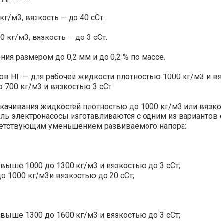
+40…+100
г/м3, вязкость — до 40 сСт.
30
-40…+40
 кг/м3, вязкость — до 3 сСт.
37-75
2,4
я размером до 0,2 мм и до 0,2 % по массе.
41 (30)
+40…+100
ов НГ — для рабочей жидкости плотностью 1000 кг/м3 и в
ю 700 кг/м3 и вязкостью 3 сСт.
2,5
45 (37)
90
качивания жидкостей плотностью до 1000 кг/м3 или вязко
-40…+100
ель электронасосы изготавливаются с одним из вариантов 
2,4
65
тветствующим уменьшением развиваемого напора:
30-70
132 (90)
-40…+40
Наименование
Колличе
выше 1000 до 1300 кг/м3 и вязкостью до 3 сСт;
+40…+100
3,8
11 (15)
о 1000 кг/м3и вязкостью до 20 сСт;
-40…+40
9
+40…+100
1
-40…+40
выше 1300 до 1600 кг/м3 и вязкостью до 3 сСт;