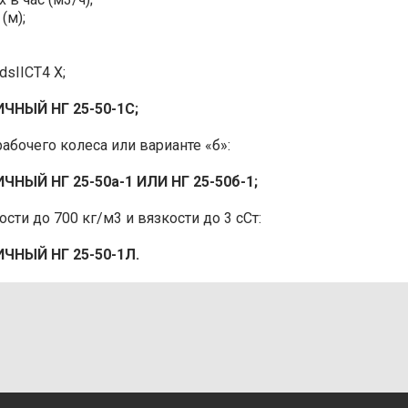
140-260
-40…+100
(м);
4,7
75 (55)
ираются по уровню взрывозащиты в соответствии с классо
sIIСТ4 Х;
 управления и схемой электрической принципиальной.
140-240
3,8
90 (65)
НЫЙ НГ 25-50-1С;
ля электронасоса 5 конструктивного исполнения.
4,5
150 (110)
рабочего колеса или варианте «б»:
принципиальная (на примере электронасоса НГ 12,5-240
240-340
5,5
132 (90)
Й НГ 25-50а-1 ИЛИ НГ 25-50б-1;
сти до 700 кг/м3 и вязкости до 3 сСт:
400-540
10
150 (110)
НЫЙ НГ 25-50-1Л.