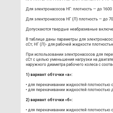
НГ 50-80-5 (5Л)
Для электронасосов НГ: плотность — до 1600 к
НГ 50-125-1Л
Для электронасосов НГ (Л) плотность — до 700
НГ 50-125-4Л
50
125
НГ 50-125-2 (2Л)
Допускаются твердые неабразивные включени
НГ 50-125-5 (5Л)
В таблице даны параметры для электронасос
сСт; НГ (Л)- для рабочей жидкости плотность
НГ 50-160-5 (5Л)
160
НГ 50-250-5
При использовании электронасосов для пере
250
сСт с целью уменьшения нагрузки на двигат
1НГ 50-250-5Л
наружного диаметра рабочего колеса с соо
НГ 50-375-5 (5Л)
375
1) вариант обточки «а»:
НГ 100-32-1 (1Л)
Позиция
• для перекачивании жидкостей плотностью с
НГ 100-32-2 (2Л)
32
• для перекачивании жидкостей плотностью д
НГ 100-32-4 (4Л)
1-9
Вентиль запорный
2) вариант обточки «б»:
НГ 100-32-5 (5Л)
10
Клапан обратный
НГ 100-50-1 (1Л)
• для перекачивании жидкостей плотностью с