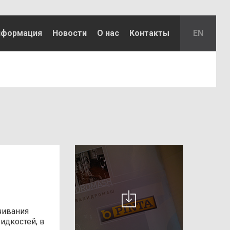
Ж
нформация
Новости
О нас
Контакты
EN
Б/о
Ж
Б/о
Ж
Б/о
Ж
Б/о
Ж
Б/о
Ж
Б/о
чивания
идкостей, в
Ж